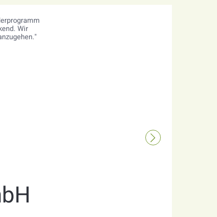
örderprogramm
kend. Wir
anzugehen."
mbH