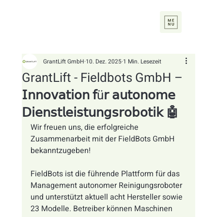
GrantLift GmbH
10. Dez. 2025
1 Min. Lesezeit
GrantLift - Fieldbots GmbH –
𝖨𝗇𝗇𝗈𝗏𝖺𝗍𝗂𝗈𝗇 𝖿ü𝗋 𝖺𝗎𝗍𝗈𝗇𝗈𝗆𝖾
𝖣𝗂𝖾𝗇𝗌𝗍𝗅𝖾𝗂𝗌𝗍𝗎𝗇𝗀𝗌𝗋𝗈𝖻𝗈𝗍𝗂𝗄 🤖
Wir freuen uns, die erfolgreiche 
Zusammenarbeit mit der FieldBots GmbH
bekanntzugeben!
FieldBots ist die führende Plattform für das 
Management autonomer Reinigungsroboter 
und unterstützt aktuell acht Hersteller sowie 
23 Modelle. Betreiber können Maschinen 