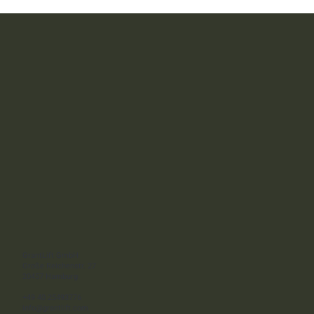
GrantLift x Flammer: Gemeinsam für mehr
Sicherheit in der Industrie - Fördermittel für
innovative autonome Schutzsysteme
GrantLift GmbH
Große Reichenstr. 27
20457 Hamburg
+49 40 25493776
info@grantlift.com